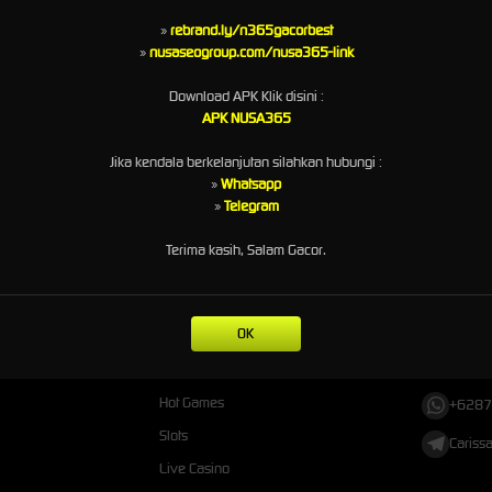
»
rebrand.ly/n365gacorbest
»
nusaseogroup.com/nusa365-link
ek tiada hentinya hari-hari maxwin abangku!.
Download APK Klik disini :
APK NUSA365
IS SERVER LUAR JEPE MAKSI
Jika kendala berkelanjutan silahkan hubungi :
»
Whatsapp
»
Telegram
rmainan kegemaran seperti slot online, judi bola, sabung ayam, tembak ikan hingga togel baik dal
Terima kasih, Salam Gacor.
g sudah terbukti selalu memanjakan member dengan sering turunnya perkalian gacor maksimal x2
r-scatter segera turun berkali lipat karena rtp kami diatas 93%. Segera daftarkan diri disini dan n
OK
Kategori
Dukunga
Hot Games
+628
Slots
Cariss
Live Casino