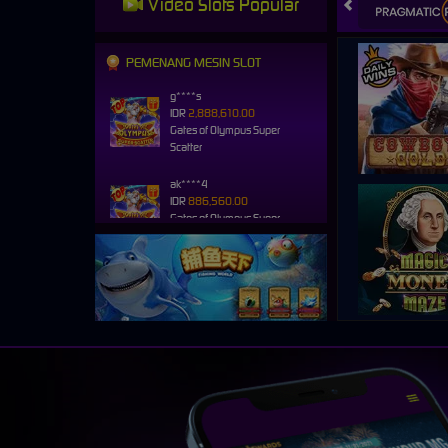
Video Slots Popular
PEMENANG MESIN SLOT
g****s
IDR
2,888,610.00
Gates of Olympus Super
Scatter
ak****4
IDR
886,560.00
Gates of Olympus Super
Scatter
h****3
IDR
710,550.00
Gates of Olympus™
san****8
IDR
644,000.00
Mahjong Wins - Gong Xi Fa Cai
h****3
IDR
625,380.00