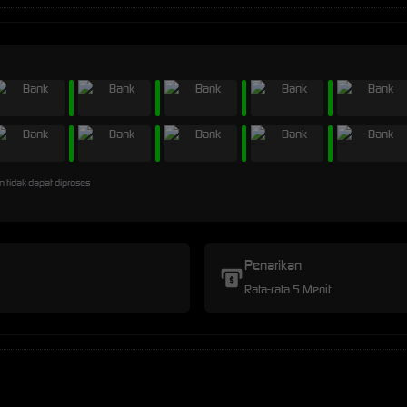
 tidak dapat diproses
Penarikan
Rata-rata 5 Menit