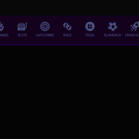
GAMES
SLOTS
LIVE CASINO
RACE
TOGEL
OLAHRAGA
CRASH 