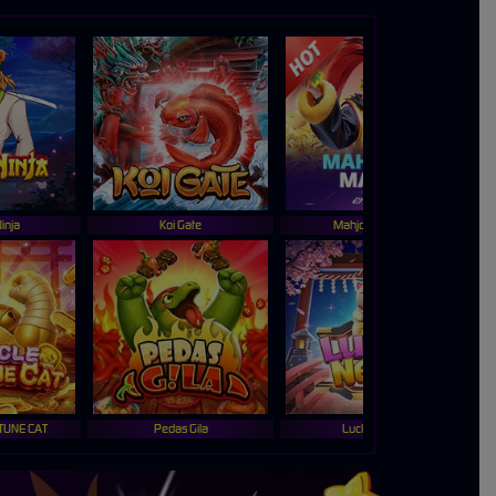
inja
Koi Gate
Mahjong Magic
TUNE CAT
Pedas Gila
Lucky Neko