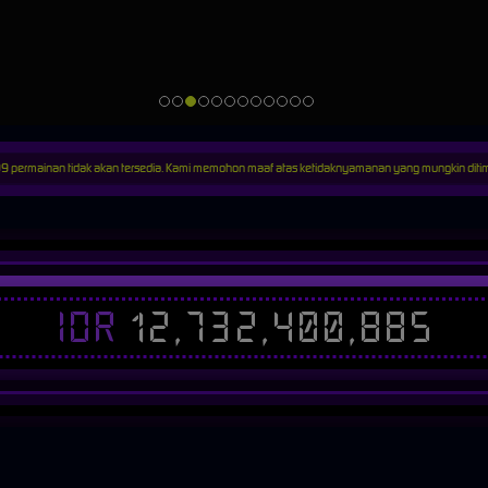
inan tidak akan tersedia. Kami memohon maaf atas ketidaknyamanan yang mungkin ditimbulkan.
IDR
12,732,400,885