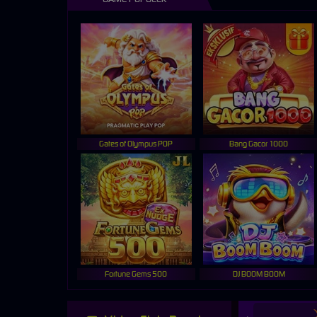
Gates of Olympus POP
Bang Gacor 1000
Fortune Gems 500
DJ BOOM BOOM