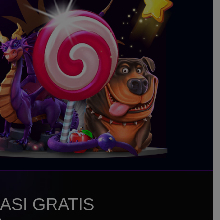
ASI GRATIS