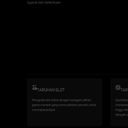
Syarat dan Ketentuan
TARUHAN SLOT
TAR
Penyedia slot online dengan beragam pilihan
Sportsboo
game menarik yang memudahkan pemain untuk
menawark
mencapai jackpot
tinggi, d
banyak u