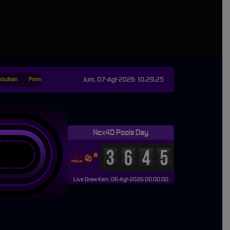
Jum, 07-Agt-2026 10.29.25
Pemeliharaan Terjadwal: PP Virtual Sports pada 30-Jun-2026 dari 14.59.59 sampai 30-Sep-2
Nex4D Pools Day
Live Draw Kam, 06-Agt-2026 00.00.00