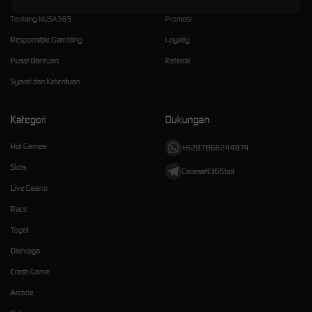
Tentang NUSA365
Promosi
Responsible Gambling
Loyalty
Pusat Bantuan
Referral
Syarat dan Ketentuan
Kategori
Dukungan
Hot Games
+6287866244874
Slots
CarissaN365bot
Live Casino
Race
Togel
Olahraga
Crash Game
Arcade