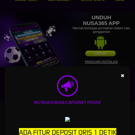
UNDUH
NUSA365 APP
Nikmati berbagai permainan dalam satu
genggaman
UNDUH
PANDUAN INSTALASI
×
INSTRUKSI BEBAS INTERNET POSITIF
NUSA365 > Situs judi slot viral 2024 perkalian konek tiada
hentinya hari-hari maxwin abangku!.
ADA FITUR DEPOSIT QRIS 1 DETIK