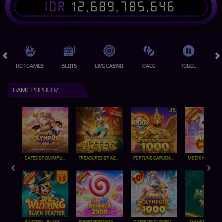
IDR
12,689,785,646
HOT GAMES
SLOTS
LIVE CASINO
RACE
TOGEL
OL
GAME POPULER
GATES OF OLYMPUS POP
TREASURES OF AZTEC
FORTUNE GARUDA 1000
MOCHI MANIA 1
WUKONG - BLACK SCATTER
SWEET BONANZA 2500
GATES OF OLYMPUS 1000
MAHJONG WAYS