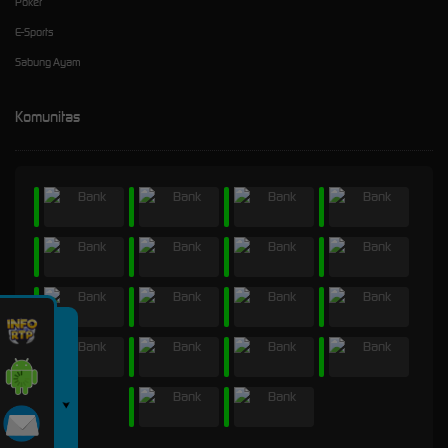
Poker
E-Sports
Sabung Ayam
Komunitas