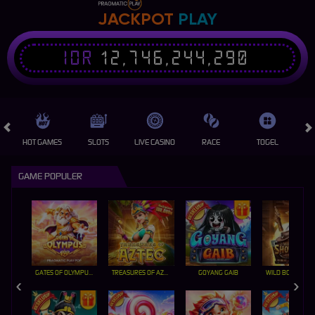
JACKPOT
PLAY
IDR
12,746,244,290
HOT GAMES
SLOTS
LIVE CASINO
RACE
TOGEL
OL
GAME POPULER
GATES OF OLYMPUS POP
TREASURES OF AZTEC
GOYANG GAIB