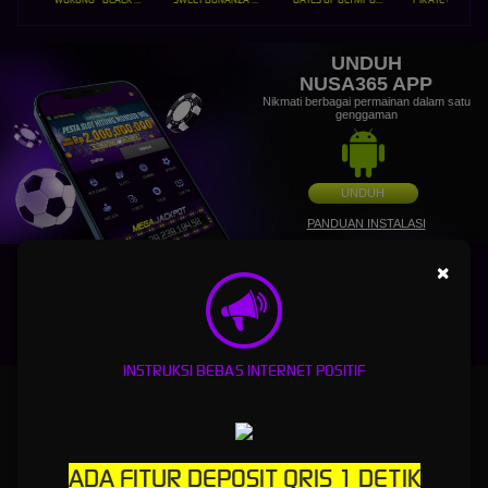
UNDUH
NUSA365 APP
Nikmati berbagai permainan dalam satu
genggaman
UNDUH
PANDUAN INSTALASI
×
INSTRUKSI BEBAS INTERNET POSITIF
NUSA365 > Situs judi slot viral 2024 perkalian konek tiada
hentinya hari-hari maxwin abangku!.
ADA FITUR DEPOSIT QRIS 1 DETIK