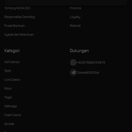
Tentang NUSA365
Promosi
Responsible Gambling
Loyalty
Pusat Bantuan
Referral
Syarat dan Ketentuan
Kategori
Dukungan
Hot Games
+6287866244874
Slots
CarissaN365bot
Live Casino
Race
Togel
Olahraga
Crash Game
Arcade